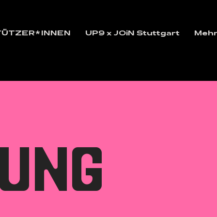
TÜTZER*INNEN
UP9 x JOiN Stuttgart
Meh
BUNG