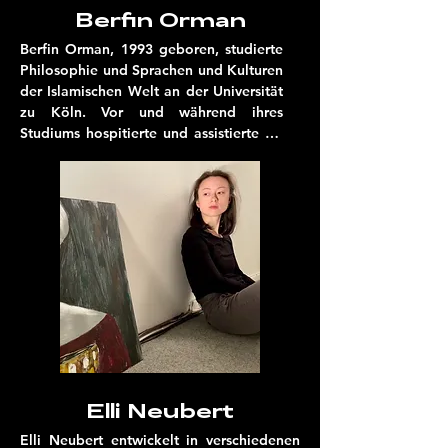
Berfin Orman
Berfin Orman, 1993 geboren, studierte 
Philosophie und Sprachen und Kulturen 
der Islamischen Welt an der Universität 
zu Köln. Vor und während ihres 
Studiums hospitierte und assistierte sie 
in Deutschland und in der Türkei. Ihre 
ersten eigenen Theaterprojekte schaffte 
sie während ihres Studiums in Köln.

Von 2019-2022 war Berfin für insgesamt 
drei Spielzeiten feste Regieassistent*in 
am Thalia Theater. Sie hat während 
ihrer Assistenzzeit, Lesungen von 
„Stimmen aus dem Exil“ mit 
eingerichtet und die Szenischen 
Lesungen „İllegal“, sowie „Hanans 
Geschichte“ realisiert.

Elli Neubert
Ab der Spielzeit 2022/23 wird ihre 
Elli Neubert entwickelt in verschiedenen