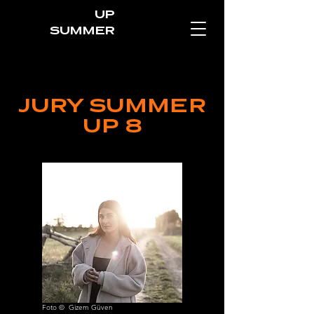
UP
SUMMER
JURY SUMMER
UP 8
Foto © Gizem Güven