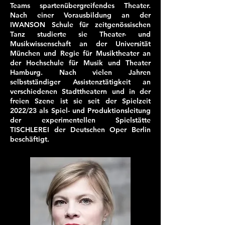
Regiearbeit "Der Sturz der Kometen 
Teams spartenübergreifendes Theater.
und der Kosmonauten" in der Garage 
Nach einer Vorausbildung an der
des Thalia Theaters zu sehen sein. 
IWANSON Schule für zeitgenössischen
Berfin arbeitet als transnationale 
Tanz studierte sie Theater- und
Künstler*in und ist Stipendiat*in des 
Musikwissenschaft an der Universität
Internationalen Theaterinstituts (ITI 
München und Regie für Musiktheater an
der Hochschule für Musik und Theater
Germany). Neben ihren Regiearbeiten, 
Hamburg. Nach vielen Jahren
ist Berfin auch an der Schnittstelle von 
selbstständiger Assistenztätigkeit an
Aktivismus, Kuration und Theater tätig. 
verschiedenen Stadttheatern und in der
Sie ist Mitglied im bipoc-Netzwerk und 
freien Szene ist sie seit der Spielzeit
setzt sich mit diesem dafür ein, dass 
2022/23 als Spiel- und Produktionsleitung
Themen rund um „Migration, Rassismus 
der experimentellen Spielstätte
und Dekolonialisierung des Theaters“ 
TISCHLEREI der Deutschen Oper Berlin
breiteren Anklang finden. Berfin Orman 
beschäftigt.
hat das Anliegen, das Theater 
transnationaler zu leben und 
Dekolonialisierung über Schlagwörter 
hinaus umzusetzen. Dieses Anliegen 
speist sich dabei nicht nur aus einem 
generellen Interesse, sondern auch aus 
der individuellen Lebensgeschichte der 
jungen Künstler*in.